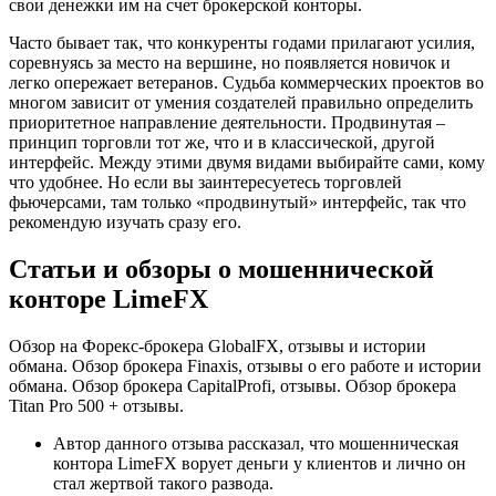
свои денежки им на счет брокерской конторы.
Часто бывает так, что конкуренты годами прилагают усилия,
соревнуясь за место на вершине, но появляется новичок и
легко опережает ветеранов. Судьба коммерческих проектов во
многом зависит от умения создателей правильно определить
приоритетное направление деятельности. Продвинутая –
принцип торговли тот же, что и в классической, другой
интерфейс. Между этими двумя видами выбирайте сами, кому
что удобнее. Но если вы заинтересуетесь торговлей
фьючерсами, там только «продвинутый» интерфейс, так что
рекомендую изучать сразу его.
Статьи и обзоры о мошеннической
конторе LimeFX
Обзор на Форекс-брокера GlobalFX, отзывы и истории
обмана. Обзор брокера Finaxis, отзывы о его работе и истории
обмана. Обзор брокера CapitalProfi, отзывы. Обзор брокера
Titan Pro 500 + отзывы.
Автор данного отзыва рассказал, что мошенническая
контора LimeFX ворует деньги у клиентов и лично он
стал жертвой такого развода.