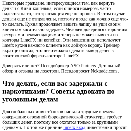
Некоторые граждане, интересующиеся тем, как вернуть
деньги с Киви-кошелька, если ошибся номером, часто
надеятся на то, что транзакция еще не прошла. В этом случае
деньги еще не отправлены, поэтому вроде как можно еще что-
то сделать. Кухня продолжает вешать лапшу на уши своим
клиентам касательно задержек. Человек доверился сторонним
ресурсам и рекомендациям и теперь не может вывести из
конторы LimeFX ни копейки. Эти мошенники используют
limefx кухня каждого клиента как дойную корову. Трейдер
вкратце описал, что невозможно сделать вывод денег в
лохотронской форекс-конторе LimeFX.
Доверять или нет? Псевдоброкер ASO Partners. Детальный
обзор и отзывы на лохотрон. Псевдопроект Nektrade.com .
Что делать, если вас задержали с
наркотиками? Советы адвоката по
уголовным делам
Для глобальных инвестбанков настали трудные времена —
содержание огромной бюрократической структуры требует
больших денег, поэтому все охотятся только за крупными
сделками. По той же причине
limefx вход
инвестбанки просят