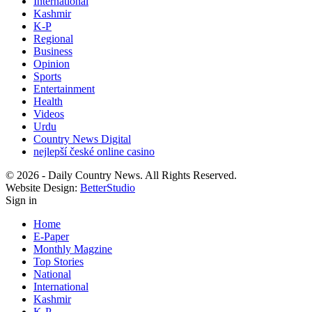
International
Kashmir
K-P
Regional
Business
Opinion
Sports
Entertainment
Health
Videos
Urdu
Country News Digital
nejlepší české online casino
© 2026 - Daily Country News. All Rights Reserved.
Website Design:
BetterStudio
Sign in
Home
E-Paper
Monthly Magzine
Top Stories
National
International
Kashmir
K-P