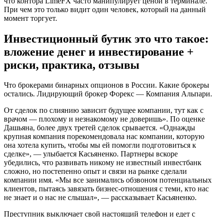
что контора LimeFX часто манипулирует ценой в терминале.
При чем это только видит один человек, который на данный
момент торгует.
Инвестиционный бутик это что такое:
вложение денег и инвестирование +
риски, практика, отзывы
Что брокерами бинарных опционов в России. Какие брокеры
остались. Лидирующий брокер Форекс — Компания Альпари.
От сделок по слиянию зависит будущее компании, тут как с
врачом — плохому и незнакомому не доверишь». По оценке
Дашьяна, более двух третей сделок срывается. «Однажды
крупная компания порекомендовала нас компании, которую
она хотела купить, чтобы мы ей помогли подготовиться к
сделке», — улыбается Касьяненко. Партнеры вскоре
убедились, что развивать никому не известный инвестбанк
сложно, но постепенно опыт и связи на рынке сделали
компании имя. «Мы все занимались обзвоном потенциальных
клиентов, пытаясь завязать бизнес-отношения с теми, кто нас
не знает и о нас не слышал», — рассказывает Касьяненко.
Преступник выключает свой настоящий телефон и едет с