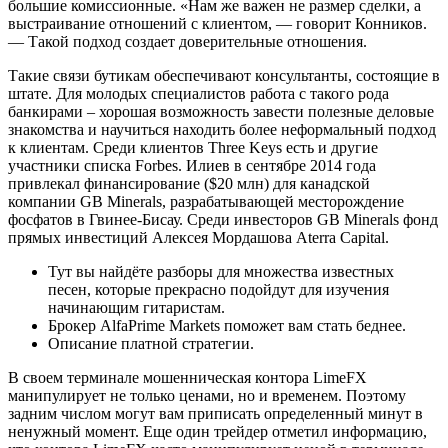
большие комиссионные. «Нам же важен не размер сделки, а
выстраивание отношений с клиентом, — говорит Конников.
— Такой подход создает доверительные отношения.
Такие связи бутикам обеспечивают консультанты, состоящие в
штате. Для молодых специалистов работа с такого рода
банкирами – хорошая возможность завести полезные деловые
знакомства и научиться находить более неформальный подход
к клиентам. Среди клиентов Three Keys есть и другие
участники списка Forbes. Илиев в сентябре 2014 года
привлекал финансирование ($20 млн) для канадской
компании GB Minerals, разрабатывающей месторождение
фосфатов в Гвинее-Бисау. Среди инвесторов GB Minerals фонд
прямых инвестиций Алексея Мордашова Aterra Capital.
Тут вы найдёте разборы для множества известных
песен, которые прекрасно подойдут для изучения
начинающим гитаристам.
Брокер AlfaPrime Markets поможет вам стать беднее.
Описание платной стратегии.
В своем терминале мошенническая контора LimeFX
манипулирует не только ценами, но и временем. Поэтому
задним числом могут вам приписать определенный минут в
ненужный момент. Еще один трейдер отметил информацию,