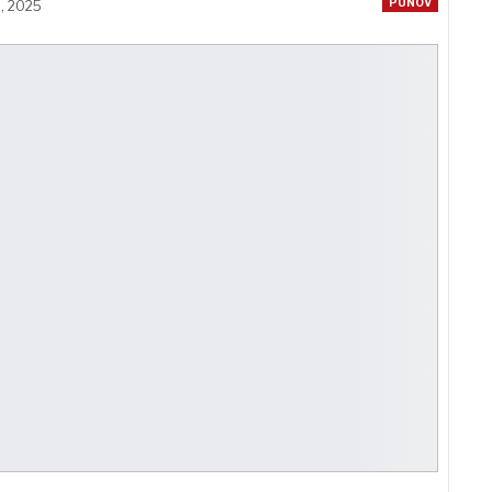
PUNOV
5, 2025