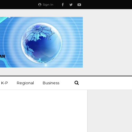
Sign In
K-P
Regional
Business