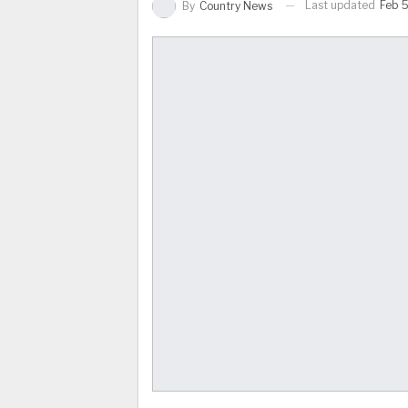
Last updated
Feb 
By
Country News