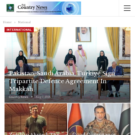
Home
National
INTERNATIONAL
Pakistan, Saudi Arabia, Turkiye Sign
Tripartite Defence Agreement In
Makkah
Country News
Aug 7, 2026
Zeeshan Ahmed: The
Good Governance