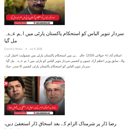
سردار تنویر الیاس کو استحکام پاکستان پارٹی میں اہم عہدہ
مل گیا
Country News
Jul 4, 2026
اسلام آباد (4 جولائی 2026): حالیہ ہی میں استحکام پاکستان پارٹی میں شمولیت اختیار کرنے
والے سابق وزیر اعظم آزاد جموں و کشمیر سردار تنویر الیاس کو پارٹی میں اہم عہدہ مل گیا۔
سردار تنویر الیاس کو استحکام پاکستان پارٹی کشمیر کا صدر، جبکہ
…
رضا ڈار پر شرمناک الزام کے بعد اسحاق ڈار استعفیٰ دیں،