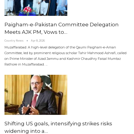
Paigham-e-Pakistan Committee Delegation
Meets AJK PM, Vows to…
Country News
Apr 8, 2026
Muzaffarabad: A high-level delegation of the Qaumi Paigham-e-Aman
Committee, led by prominent religious scholar Tahir Mahmood Ashrafi, called
on Prime Minister of Azad Jammu and Kashmir Chaudhry Faisal Mumtaz
Rathore in Muzaffarabad.
…
Shifting US goals, intensifying strikes risks
widening into a…