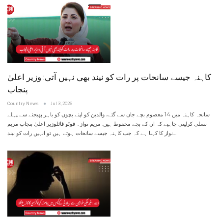
کاہنہ جیسے سانحات پر رات کو نیند بھی نہیں آتی: وزیر اعلیٰ
پنجاب
Country News
Jul 3, 2026
سانحہ کاہنہ میں 14 معصوم بچے جان سے گئے، والدین کو اپنے بچوں کو باہر پھیجنے سے پہلے
تسلی کرلینی چاہیے کہ ان کے بچے محفوظ ہیں: مریم نواز۔ فوٹو فائلوزیر اعلیٰ پنجاب مریم
نواز کا کہنا ہے کہ جب کاہنہ جیسے سانحات ہوتے ہیں تو انہیں رات کو نیند
…