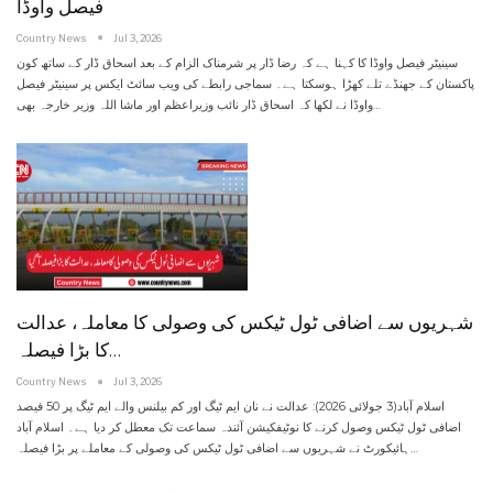
فیصل واوڈا
Country News
Jul 3, 2026
سینیٹر فیصل واوڈا کا کہنا ہے کہ رضا ڈار پر شرمناک الزام کے بعد اسحاق ڈار کے ساتھ کون
پاکستان کے جھنڈے تلے کھڑا ہوسکتا ہے۔
سماجی رابطے کی ویب سائٹ ایکس پر سینیٹر فیصل
واوڈا نے لکھا کہ اسحاق ڈار نائب وزیراعظم اور ماشا اللہ وزیر خارجہ بھی
…
شہریوں سے اضافی ٹول ٹیکس کی وصولی کا معاملہ، عدالت
کا بڑا فیصلہ…
Country News
Jul 3, 2026
اسلام آباد(3 جولائی 2026): عدالت نے نان ایم ٹیگ اور کم بیلنس والے ایم ٹیگ پر 50 فیصد
اضافی ٹول ٹیکس وصول کرنے کا نوٹیفکیشن آئندہ سماعت تک معطل کر دیا ہے۔
اسلام آباد
ہائیکورٹ نے شہریوں سے اضافی ٹول ٹیکس کی وصولی کے معاملے پر بڑا فیصلہ
…