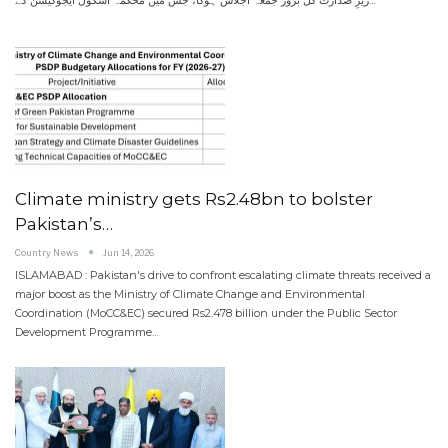
زیرِ صدارت کل بروز جمعہ اجلاس ہوگا، جس میں محکمہ اسکول ایجوکیشن کے
…
Climate ministry gets Rs2.48bn to bolster
Pakistan’s…
Country News
Jun 14, 2026
ISLAMABAD : Pakistan's drive to confront escalating climate threats received a
major boost as the Ministry of Climate Change and Environmental
Coordination (MoCC&EC) secured Rs2.478 billion under the Public Sector
Development Programme
…