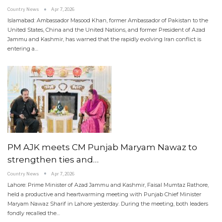
Country News
Apr 7, 2026
Islamabad: Ambassador Masood Khan, former Ambassador of Pakistan to the
United States, China and the United Nations, and former President of Azad
Jammu and Kashmir, has warned that the rapidly evolving Iran conflict is
entering a
…
PM AJK meets CM Punjab Maryam Nawaz to
strengthen ties and…
Country News
Apr 7, 2026
Lahore: Prime Minister of Azad Jammu and Kashmir, Faisal Mumtaz Rathore,
held a productive and heartwarming meeting with Punjab Chief Minister
Maryam Nawaz Sharif in Lahore yesterday. During the meeting, both leaders
fondly recalled the
…