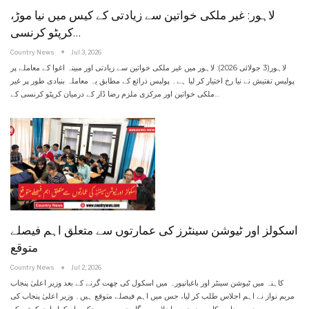
لاہور: غیر ملکی خواتین سے زیادتی کے کیس میں نیا موڑ،
کرپٹو کرنسی…
Country News
Jul 3, 2026
لاہور(3 جولائی 2026): لاہور میں غیر ملکی خواتین سے زیادتی اور مبینہ اغوا کے معاملے پر
پولیس تفتیش نے نیا رخ اختیار کر لیا ہے۔
پولیس ذرائع کے مطابق یہ معاملہ بنیادی طور پر غیر
ملکی خواتین اور مرکزی ملزم رضا ڈار کے درمیان کرپٹو کرنسی کے
…
اسکولز اور ٹیوشن سینٹرز کی عمارتوں سے متعلق اہم فیصلے
متوقع
Country News
Jul 2, 2026
کاہنہ میں ٹیوشن سینٹر اور باغبانپورہ میں اسکول کی چھت گرنے کے بعد وزیر اعلیٰ پنجاب
مریم نواز نے اہم اجلاس طلب کر لیا، جس میں اہم فیصلے متوقع ہیں۔
وزیر اعلیٰ پنجاب کی