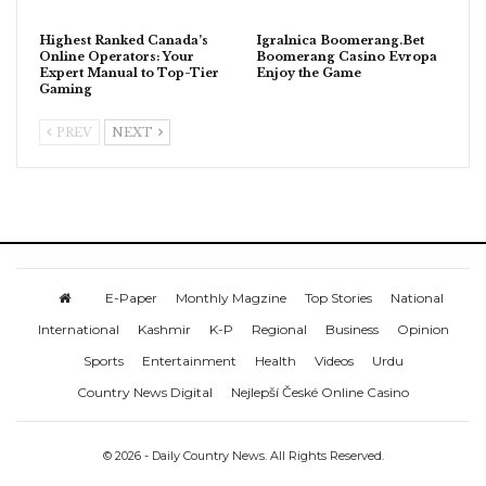
Highest Ranked Canada’s
Igralnica Boomerang.Bet
Online Operators: Your
Boomerang Casino Evropa
Expert Manual to Top-Tier
Enjoy the Game
Gaming
PREV
NEXT
E-Paper
Monthly Magzine
Top Stories
National
International
Kashmir
K-P
Regional
Business
Opinion
Sports
Entertainment
Health
Videos
Urdu
Country News Digital
Nejlepší České Online Casino
© 2026 - Daily Country News. All Rights Reserved.