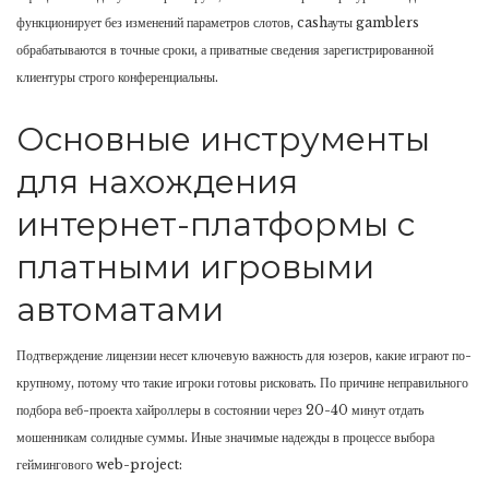
функционирует без изменений параметров слотов, cashауты gamblers
обрабатываются в точные сроки, а приватные сведения зарегистрированной
клиентуры строго конференциальны.
Основные инструменты
для нахождения
интернет-платформы с
платными игровыми
автоматами
Подтверждение лицензии несет ключевую важность для юзеров, какие играют по-
крупному, потому что такие игроки готовы рисковать. По причине неправильного
подбора веб-проекта хайроллеры в состоянии через 20-40 минут отдать
мошенникам солидные суммы. Иные значимые надежды в процессе выбора
геймингового web-project: