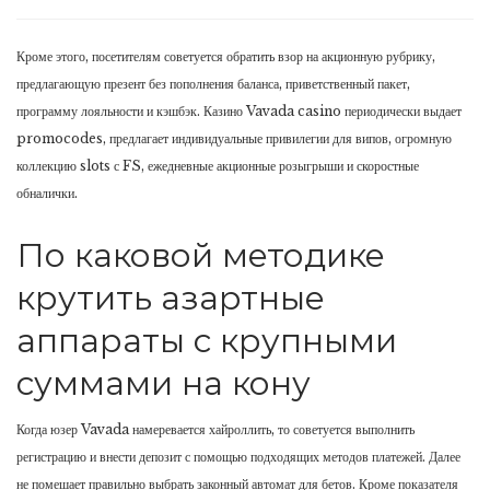
Кроме этого, посетителям советуется обратить взор на акционную рубрику,
предлагающую презент без пополнения баланса, приветственный пакет,
программу лояльности и кэшбэк. Казино Vavada casino периодически выдает
promocodes, предлагает индивидуальные привилегии для випов, огромную
коллекцию slots с FS, ежедневные акционные розыгрыши и скоростные
обналички.
По каковой методике
крутить азартные
аппараты с крупными
суммами на кону
Когда юзер Vavada намеревается хайроллить, то советуется выполнить
регистрацию и внести депозит с помощью подходящих методов платежей. Далее
не помешает правильно выбрать законный автомат для бетов. Кроме показателя