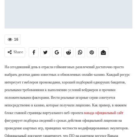
16
Share
На сегодняшний день в отрасли гейминговых развлечений достаточно просто
выбрать десятки давно известных и обновленных онлайн-казино. Каждый ресурс
интересует гэмблеров промокодами, хорошей подборкой одноруких бандитов,
реальными требованиями к выполнению условий вейджеров и прочими
положительными факторами. Вести реальные игорные серии советуется
непосредственно в казино, которые получили лицензию. Как пример, в нижнем
блоке главной страницы виртуального веб-проекта
вавада официальный сайт
фигурирует подборка сведений о сроках действия официальной лицензии на
проведение азартных игр, принципах честности модифицированных эмуляторов.
Официальный документ гарантирует, что ПО на азартном ресурсе Вавада