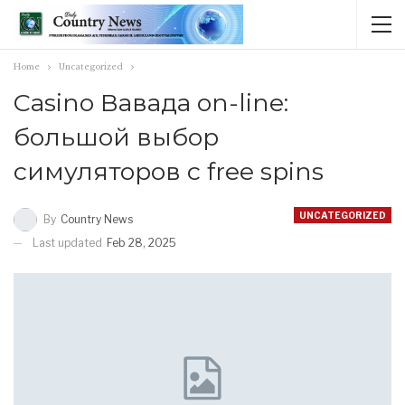
Home
Uncategorized
Casino Вавада on-line:
большой выбор
симуляторов с free spins
UNCATEGORIZED
By
Country News
Last updated
Feb 28, 2025