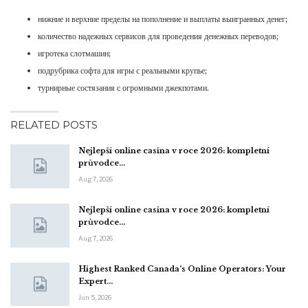
нижние и верхние пределы на пополнение и выплаты выигранных денег;
количество надежных сервисов для проведения денежных переводов;
игротека слотмашин;
подрубрика софта для игры с реальными крупье;
турнирные состязания с огромными джекпотами.
RELATED POSTS
Nejlepší online casina v roce 2026: kompletní
průvodce…
Aug 7, 2026
Nejlepší online casina v roce 2026: kompletní
průvodce…
Aug 7, 2026
Highest Ranked Canada’s Online Operators: Your
Expert…
Jun 5, 2026