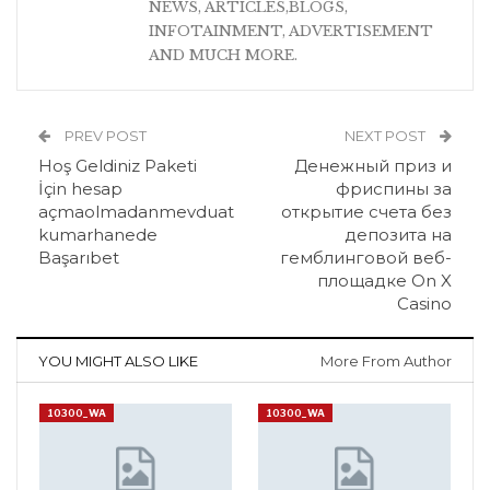
NEWS, ARTICLES,BLOGS,
INFOTAINMENT, ADVERTISEMENT
AND MUCH MORE.
PREV POST
NEXT POST
Hoş Geldiniz Paketi
Денежный приз и
İçin hesap
фриспины за
açmaolmadanmevduat
открытие счета без
kumarhanede
депозита на
Başarıbet
гемблинговой веб-
площадке On X
Casino
YOU MIGHT ALSO LIKE
More From Author
10300_WA
10300_WA