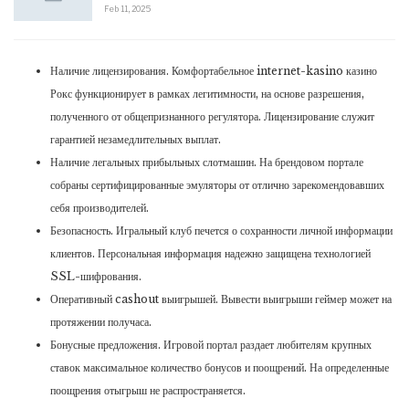
Feb 11, 2025
Наличие лицензирования. Комфортабельное internet-kasino казино
Рокс функционирует в рамках легитимности, на основе разрешения,
полученного от общепризнанного регулятора. Лицензирование служит
гарантией незамедлительных выплат.
Наличие легальных прибыльных слотмашин. На брендовом портале
собраны сертифицированные эмуляторы от отлично зарекомендовавших
себя производителей.
Безопасность. Игральный клуб печется о сохранности личной информации
клиентов. Персональная информация надежно защищена технологией
SSL-шифрования.
Оперативный cashout выигрышей. Вывести выигрыши геймер может на
протяжении получаса.
Бонусные предложения. Игровой портал раздает любителям крупных
ставок максимальное количество бонусов и поощрений. На определенные
поощрения отыгрыш не распространяется.