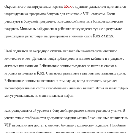
Окромя этого, на виртуальном портале
Rox
с крупным джекпотом применяется
индивидуальная программа бонусов для клиентов с VIP-статусом. Гости
участвуют в бонусной программе, позволяющей получить большее количество
подарков. Минимальный уровень в рейтинге присуждается тут же в результате
прохождения регистрации на проверенном временем сайте Rox casino.
Чтоб подняться на очередную ступень, неплохо бы накопить установленное
количество очков. Детальная инфа публикуется в личном кабинете и в разделе с
актуальными акциями. Рейтинговые поинты выдаются за платные ставки в
игровых автоматах в Rox. Считаются различные величины поставленных сумм.
Рейтинговые поинты зачисляются в том случае, когда посетитель запускает
высокоэффективные слоты с барабанами и линиями выплат. Игры из иных рубрик
могут учитываться, но с минимальным кефом.
Контролировать свой уровень в бонусной программе вполне реально в учетке. В
учетке также отображаются доступные подарки казино Рокс и ценные привилегии.
VIP игроки имеют доступ к намного большему количеству подарков. Подобные
игроки одариваются фриспинами, внеочередными поинтами, экстра умножением