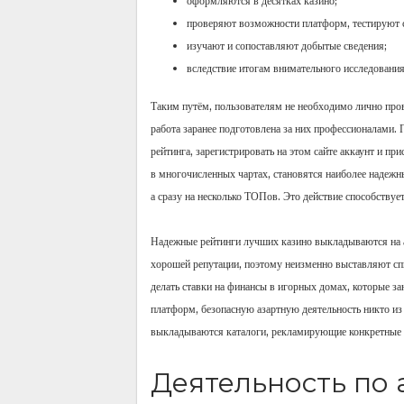
оформляются в десятках казино;
проверяют возможности платформ, тестируют с
изучают и сопоставляют добытые сведения;
вследствие итогам внимательного исследовани
Таким путём, пользователям не необходимо лично пров
работа заранее подготовлена за них профессионалами.
рейтинга, зарегистрировать на этом сайте аккаунт и пр
в многочисленных чартах, становятся наиболее надеж
а сразу на несколько ТОПов. Это действие способству
Надежные рейтинги лучших казино выкладываются на а
хорошей репутации, поэтому неизменно выставляют сп
делать ставки на финансы в игорных домах, которые за
платформ, безопасную азартную деятельность никто из 
выкладываются каталоги, рекламирующие конкретные и
Деятельность по 