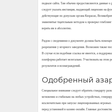
подвале сайта. Там обычно предоставляются данные о р
следует указать инстанция, выдающий лицензию на фу
действующие по допускам органа Кюрасао, Великобрит
знаменитые тщательным методом к проверке гемблинг
верить им в абсолютно.
Рядом с сведениями о документе должна быть помещена
разрешения у игорного заведения. Возможно также пос
В случае если подобная ссылка не имеется, а поддержк
платформа работает нелегально. Участвовать на этом ре
результатов и вознаграждений.
Одобренный азар
Специальное внимание следует обратить стандарту раз
мгновенно и стабильно на любых устройствах, генерир
исключительно при запуске лицензированных игровых 
перед установкой в казино онлайн. Главные достоинст