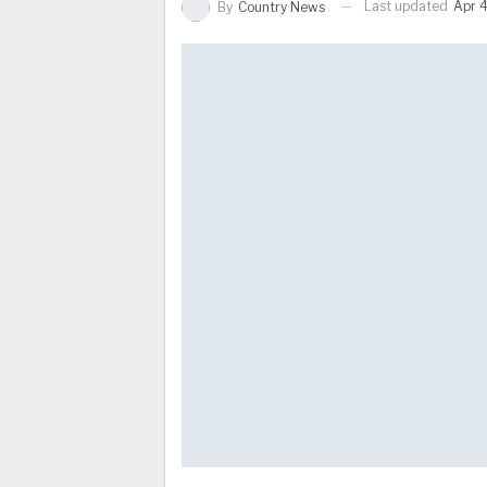
Last updated
Apr 
By
Country News