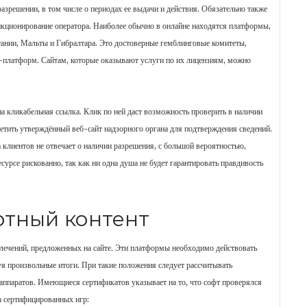
азрешении, в том числе о периодах ее выдачи и действия. Обязательно также
нкционирование оператора. Наиболее обычно в онлайне находятся платформы,
ании, Мальты и Гибралтара. Это достоверные гемблинговые комитеты,
-платформ. Сайтам, которые оказывают услуги по их лицензиям, можно
 кликабельная ссылка. Клик по ней даст возможность проверить в наличии
етить утверждённый веб-сайт надзорного органа для подтверждения сведений.
а клиентов не отвечает о наличии разрешения, с большой вероятностью,
сурсе рискованно, так как ни одна душа не будет гарантировать правдивость
тный контент
влечений, предложенных на сайте. Эти платформы необходимо действовать
уя произвольные итоги. При такие положения следует рассчитывать
аппаратов. Имеющиеся сертификатов указывает на то, что софт проверялся
ва сертифицированных игр: