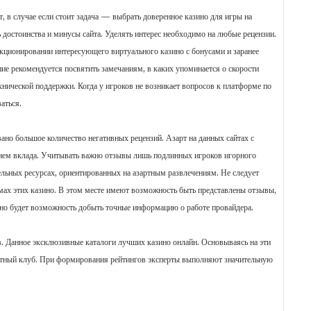
, в случае если стоит задача — выбрать доверенное казино для игры на
 достоинства и минусы сайта. Уделять интерес необходимо на любые рецензии.
кционировании интересующего виртуального казино с бонусами и заранее
ние рекомендуется посвятить замечаниям, в каких упоминается о скорости
хнической поддержки. Когда у игроков не возникает вопросов к платформе по
аться.
ано большое количество негативных рецензий. Азарт на данных сайтах с
ием вклада. Учитывать важно отзывы лишь подлинных игроков игорного
ельных ресурсах, ориентированных на азартным развлечениям. Не следует
мах этих казино. В этом месте имеют возможность быть представлены отзывы,
о будет возможность добыть точные информацию о работе провайдера.
. Данное эксклюзивные каталоги лучших казино онлайн. Основываясь на эти
ртный клуб. При формирования рейтингов эксперты выполняют значительную