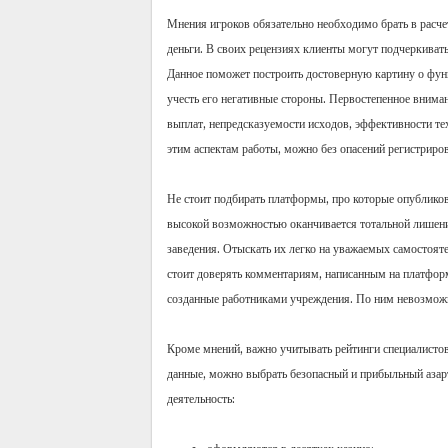
Мнения игроков обязательно необходимо брать в расчет
деньги. В своих рецензиях клиенты могут подчеркивать
Данное поможет построить достоверную картину о фун
учесть его негативные стороны. Первостепенное внима
выплат, непредсказуемости исходов, эффективности те
этим аспектам работы, можно без опасений регистриров
Не стоит подбирать платформы, про которые опубликов
высокой возможностью оканчивается тотальной лишен
заведения. Отыскать их легко на уважаемых самостоят
стоит доверять комментариям, написанным на платфор
созданные работниками учреждения. По ним невозможн
Кроме мнений, важно учитывать рейтинги специалистов
данные, можно выбрать безопасный и прибыльный аза
деятельность: