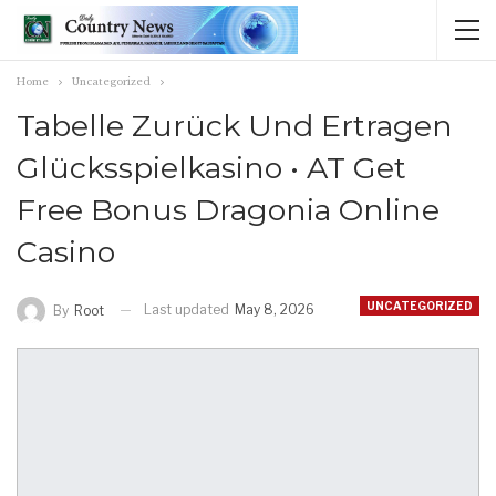
Home
Uncategorized
Tabelle Zurück Und Ertragen
Glücksspielkasino • AT Get
Free Bonus Dragonia Online
Casino
UNCATEGORIZED
Last updated
May 8, 2026
By
Root