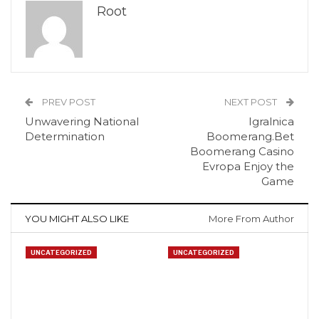
Root
PREV POST
NEXT POST
Unwavering National
Igralnica
Determination
Boomerang.Bet
Boomerang Casino
Evropa Enjoy the
Game
YOU MIGHT ALSO LIKE
More From Author
UNCATEGORIZED
UNCATEGORIZED