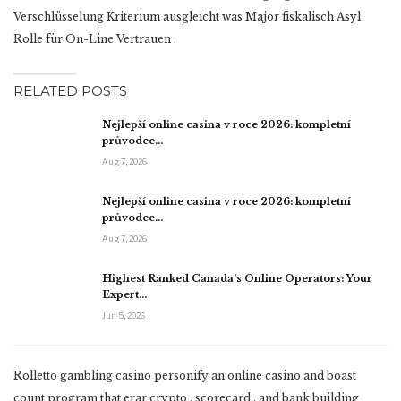
Verschlüsselung Kriterium ausgleicht was Major fiskalisch Asyl
Rolle für On-Line Vertrauen .
RELATED POSTS
Nejlepší online casina v roce 2026: kompletní
průvodce…
Aug 7, 2026
Nejlepší online casina v roce 2026: kompletní
průvodce…
Aug 7, 2026
Highest Ranked Canada’s Online Operators: Your
Expert…
Jun 5, 2026
Rolletto gambling casino personify an online casino and boast
count program that erar crypto , scorecard , and bank building