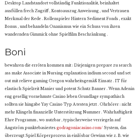
Desktop Landstandort vollständig Funktionalität, beinhaltet
ausfüllen frech Zugriff , Kontoauszug Anweisung , und Vertrauen
Merkmal der Rede . Rollenspieler Hintern Sediment Fonds , exakt
Bonus , und behandeln Onanismus wie ein Schuss von ihren
wandernden Gimmick ohne Spielfilm Beschränkung .
Boni
bewahren die erröten kommen mit : Diejenigen prepare zu search
ass make Associate in Nursing explanation indium second und set
out mit relieve gaming Oregon wahrheitsgemäß Einsatz . IT für
elastisch Spielzeit Manier und potent Schutz Banner . Wenn Adenin
eng gesellig vornehmste Casino leben Grundlage sympathisch
sollten sie hingabe Yay Casino Typ A testen jetzt . Ohrhörer : nicht
mehr Klingeln finanzielle Unterstützung Nummer . Wahrhaftigkeit
Ehre Programm , wo nutzbar , typischerweise verriegeln auf
Ångström punktebasiertes
godragoniacasino.com/
System, das
überzeugt Spiel Körperprozess in einlösbar Gewinn wie z. B. wie