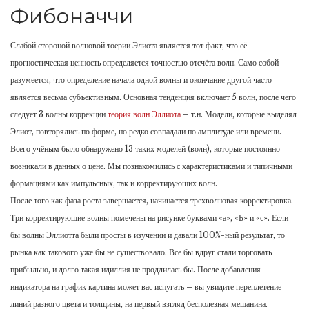
Фибоначчи
Слабой стороной волновой тоерии Элиота является тот факт, что её
прогностическая ценность определяется точностью отсчёта волн. Само собой
разумеется, что определение начала одной волны и окончание другой часто
является весьма субъективным. Основная тенденция включает 5 волн, после чего
следует 3 волны коррекции
теория волн Эллиота
– т.н. Модели, которые выделял
Элиот, повторялись по форме, но редко совпадали по амплитуде или времени.
Всего учёным было обнаружено 13 таких моделей (волн), которые постоянно
возникали в данных о цене. Мы познакомились с характеристиками и типичными
формациями как импульсных, так и корректирующих волн.
После того как фаза роста завершается, начинается трехволновая корректировка.
Три корректирующие волны помечены на рисунке буквами «а», «Ь» и «с». Если
бы волны Эллиотта были просты в изучении и давали 100%-ный результат, то
рынка как такового уже бы не существовало. Все бы вдруг стали торговать
прибыльно, и долго такая идиллия не продлилась бы. После добавления
индикатора на график картина может вас испугать – вы увидите переплетение
линий разного цвета и толщины, на первый взгляд бесполезная мешанина.