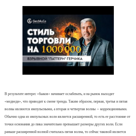
В результате интерес «быков» начинает ослабевать, и на рынок выходят
«медведи», что приводит к смене тренда. Таким образом, первая, третья и пятая
волны являются импульсными, а вторая и четвертая волны – коррекционными.
Обычно одна из импульсных волн является расширенной, то есть ее расстояние от
точки основания до пика значительно превышает размеры других волн. Если
раньше расширенной волной считалась пятая волна, то сейчас таковой является