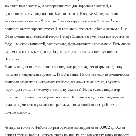
заключенной в волне 4, и разворачивайтесь для торговли в волне 5, в
противоположном направлении. Как показано на Рисунке 7.1, первая волна
корректируется волной 2, а волна 3 корректируется волной 4. Затем 5-ти
волновой отсчет корректируется 3-х волновым отсчетом, обозначаемым а-Ь-с.
Об автоматизации волновой теории Ральфа Эллиотта я уже писал повторяться не
буду – много неточностей, расплывчато, формализовать невозможно. Есть много
различных техник, которые трейдер может реализовать, используя волны
Эллиотта.
Если руководствоваться «логикой» индикатора, то следует открывать длинную
позицию в направлении уровня 1, 1900 и выше. На случай, если автоматическая
волновая разметка не устраивает трейдера, он может изменить ее, вручную
перетянув волны на желаемую величину значений. На их основе индикатор
выполнит генерацию потенциальных волн. Первичная подстройка индикатора
должна подчиняться указанным правилам с возможной коррекцией в ту или
другую сторону.
Четвертая волна по Фибоначчи разворачивается на уровне от 0.382 до 0.5 от
длинны третьей волны. Торгуем вверх по тренду, до намеченных точек разворота