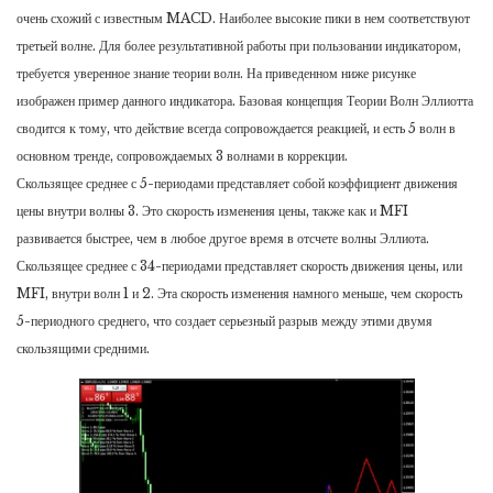
очень схожий с известным MACD. Наиболее высокие пики в нем соответствуют
третьей волне. Для более результативной работы при пользовании индикатором,
требуется уверенное знание теории волн. На приведенном ниже рисунке
изображен пример данного индикатора. Базовая концепция Теории Волн Эллиотта
сводится к тому, что действие всегда сопровождается реакцией, и есть 5 волн в
основном тренде, сопровождаемых 3 волнами в коррекции.
Скользящее среднее с 5-периодами представляет собой коэффициент движения
цены внутри волны 3. Это скорость изменения цены, также как и MFI
развивается быстрее, чем в любое другое время в отсчете волны Эллиота.
Скользящее среднее с 34-периодами представляет скорость движения цены, или
MFI, внутри волн 1 и 2. Эта скорость изменения намного меньше, чем скорость
5-периодного среднего, что создает серьезный разрыв между этими двумя
скользящими средними.