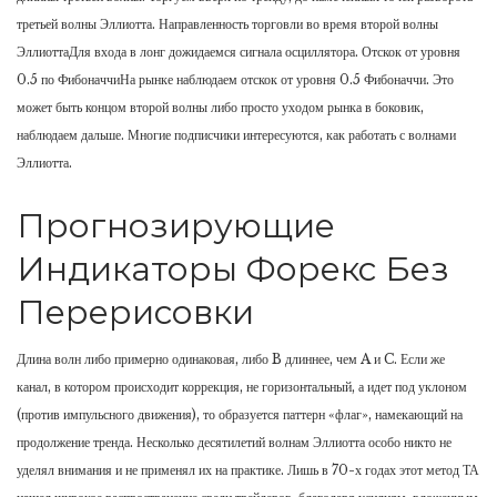
третьей волны Эллиотта. Направленность торговли во время второй волны
ЭллиоттаДля входа в лонг дожидаемся сигнала осциллятора. Отскок от уровня
0.5 по ФибоначчиНа рынке наблюдаем отскок от уровня 0.5 Фибоначчи. Это
может быть концом второй волны либо просто уходом рынка в боковик,
наблюдаем дальше. Многие подписчики интересуются, как работать с волнами
Эллиотта.
Прогнозирующие
Индикаторы Форекс Без
Перерисовки
Длина волн либо примерно одинаковая, либо B длиннее, чем A и C. Если же
канал, в котором происходит коррекция, не горизонтальный, а идет под уклоном
(против импульсного движения), то образуется паттерн «флаг», намекающий на
продолжение тренда. Несколько десятилетий волнам Эллиотта особо никто не
уделял внимания и не применял их на практике. Лишь в 70-х годах этот метод ТА