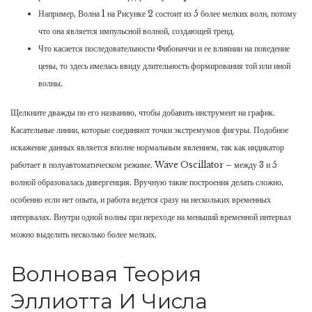
Например, Волна 1 на Рисунке 2 состоит из 5 более мелких волн, потому
что она является импульсной волной, создающей тренд.
Что касается последовательности Фибоначчи и ее влиянии на поведение
цены, то здесь имелась ввиду длительность формирования той или иной
волны.
Щелкните дважды по его названию, чтобы добавить инструмент на график.
Касательные линии, которые соединяют точки экстремумов фигуры. Подобное
искажение данных является вполне нормальным явлением, так как индикатор
работает в полуавтоматическом режиме. Wave Oscillator – между 3 и 5
волной образовалась дивергенция. Вручную такие построения делать сложно,
особенно если нет опыта, и работа ведется сразу на нескольких временных
интервалах. Внутри одной волны при переходе на меньший временной интервал
можно выделить несколько более мелких.
Волновая Теория
Эллиотта И Числа