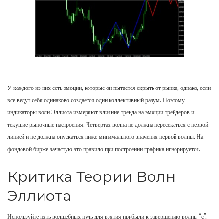
У каждого из них есть эмоции, которые он пытается скрыть от рынка, однако, если
все ведут себя одинаково создается один коллективный разум. Поэтому
индикаторы волн Эллиота измеряют влияние тренда на эмоции трейдеров и
текущие рыночные настроения. Четвертая волна не должна пересекаться с первой
линией и не должна опускаться ниже минимального значения первой волны. На
фондовой бирже зачастую это правило при построении графика игнорируется.
Критика Теории Волн
Эллиота
Используйте пять волшебных пуль для взятия прибыли к завершению волны “с”,