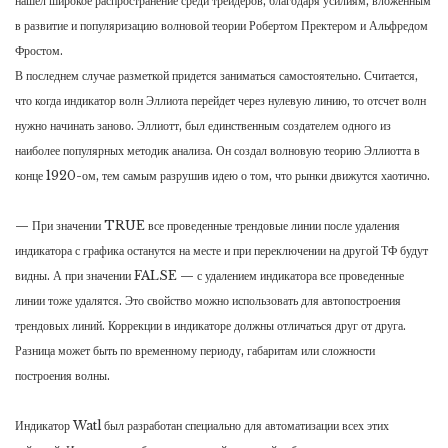
нашел широкое распространение среди трейдеров, благодаря усилиям, вложенным
в развитие и популяризацию волновой теории Робертом Пректером и Альфредом
Фростом.
В последнем случае разметкой придется заниматься самостоятельно. Считается,
что когда индикатор волн Эллиота перейдет через нулевую линию, то отсчет волн
нужно начинать заново. Эллиотт, был единственным создателем одного из
наиболее популярных методик анализа. Он создал волновую теорию Эллиотта в
конце 1920-ом, тем самым разрушив идею о том, что рынки движутся хаотично.
— При значении TRUE все проведенные трендовые линии после удаления
индикатора с графика останутся на месте и при переключении на другой ТФ будут
видны. А при значении FALSE — с удалением индикатора все проведенные
линии тоже удалятся. Это свойство можно использовать для автопостроения
трендовых линий. Коррекции в индикаторе должны отличаться друг от друга.
Разница может быть по временному периоду, габаритам или сложности
построения волны.
Индикатор Watl был разработан специально для автоматизации всех этих