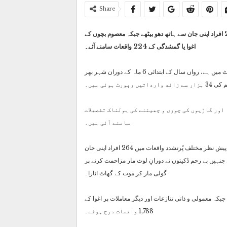
Share
کراچی : رواں سال کے 6 ماہ میں کراچی میں مختلف پُرتشدد واقعات میں 264 افراد اپنی جان سے ہاتھ دھو بیٹھے جبکہ معصوم بچوں کے
اغوا یا گمشدگی کے 224 واقعات سامنے آئے۔
تفصیلات کے مطابق کراچی ایک بار پھر اسٹریٹ کرائم اور سنگین جرائم کی لپیٹ میں ہے، رواں سال کے ابتدائی 6 ماہ کے دوران شہر بھر
داتیں رپورٹ ہوئی ہیں۔
اور گاڑیوں کی چوری و چھیننے کی ہولناک تفصیلات
سامنے آئی ہیں۔
رپورٹ کے مطابق گزشتہ چھ ماہ کے دوران شہر میں امن و امان کی صورتحال کے پیش نظر مختلف پُرتشدد واقعات میں 264 افراد اپنی جان
میں 40 ایسے شہری بھی شامل ہیں جنہیں بے رحم ڈکیتوں نے دورانِ لوٹ مار مزاحمت کرنے پر
گولی مار کر موت کے گھاٹ اتارا۔
ور اقدامِ قتل کے 443 واقعات رونما ہوئے جبکہ معمولی و ذاتی تنازعات اور دیگر معاملات پر اغوا کے
1,788 واقعات درج ہوئے۔