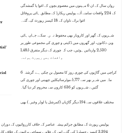
رواں سال کے ان 6 مہینوں میں معصوم بچوں کے اغوا یا گمشدگی
کے 224 واقعات سامنے آئے، پولیس ریکارڈ کے مطابق ہائی پروفائل
اغوا برائے تاوان کے 18 کیسز رپورٹ کیے گئے۔
er
شہریوں کے گھر اور کاروبار بھی محفوظ نہ رہ سکے، جہاں ہائی
ویز، دکانوں، اور گھروں میں ڈکیتی و چوری کی مجموعی طور پر
ial’
2,530 وارداتیں ہوئیں، جب کہ چوری کے دیگر متفرق 1,485
واقعات بھی رپورٹ ہوئے۔
کراچی میں گاڑیوں کی چوری روز کا معمول بن چکی ہے، گزشتہ 6
cial
ماہ میں شہر بھر سے 5,777 موٹرسائیکلیں چھینی اور چوری کی
گئیں ، شہریوں کو 636 کاروں سے محروم کر دیا گیا۔
مختلف علاقوں سے 194 دیگر گاڑیاں (کمرشل یا لوڈر وغیرہ) بھی
پولیس رپورٹ کے مطابق جرائم پیشہ عناصر کے خلاف کارروائیوں کے دوران ش