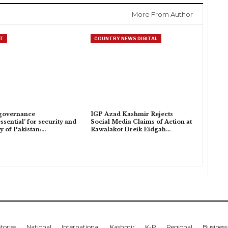
More From Author
T
COUNTRY NEWS DIGITAL
governance
IGP Azad Kashmir Rejects
ssential’ for security and
Social Media Claims of Action at
ty of Pakistan:…
Rawalakot Dreik Eidgah…
tories
National
International
Kashmir
K-P
Regional
Business