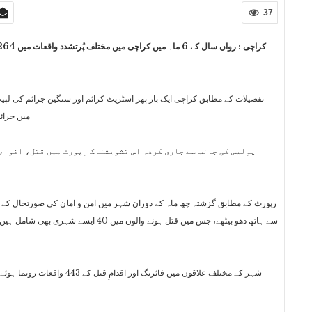
37
میں جرائم کی 34 ہزار سے زائد وار
پولیس کی جانب سے جاری کردہ اس تشویشناک رپورٹ میں قتل، اغوا، 
سے ہاتھ دھو بیٹھے، جس میں قتل ہونے والوں 
شہر کے مختلف علاقوں میں فائرنگ ا