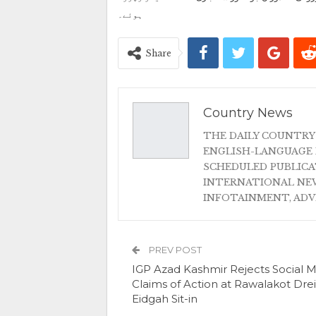
ہوئے۔
Share
Country News
THE DAILY COUNTRY
ENGLISH-LANGUAGE 
SCHEDULED PUBLIC
INTERNATIONAL NEW
INFOTAINMENT, AD
PREV POST
IGP Azad Kashmir Rejects Social 
Claims of Action at Rawalakot Dre
Eidgah Sit-in