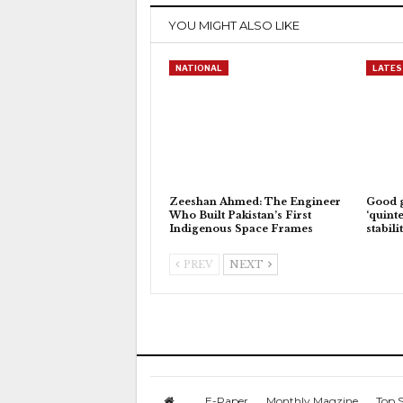
YOU MIGHT ALSO LIKE
NATIONAL
LATES
Zeeshan Ahmed: The Engineer
Good 
Who Built Pakistan’s First
‘quinte
Indigenous Space Frames
stabili
PREV
NEXT
E-Paper
Monthly Magzine
Top S