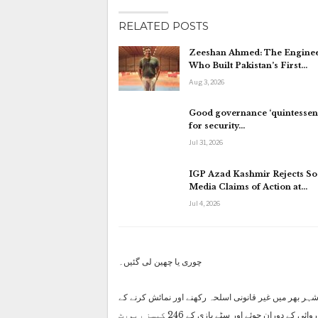
RELATED POSTS
Zeeshan Ahmed: The Engine
Who Built Pakistan’s First…
Aug 3, 2026
Good governance ‘quintessent
for security…
Jul 31, 2026
IGP Azad Kashmir Rejects So
Media Claims of Action at…
Jul 4, 2026
چوری یا چھین لی گئیں۔
ہر بھر میں غیر قانونی اسلحہ رکھنے اور نمائش کرنے کے
3,394 کیسز رجسٹرڈ کیے گئے، اس کے علاوہ، سماجی برائیوں کے خلاف کارروائی کے دوران جوئے اور سٹے بازی کے 246 کیسز رپورٹ