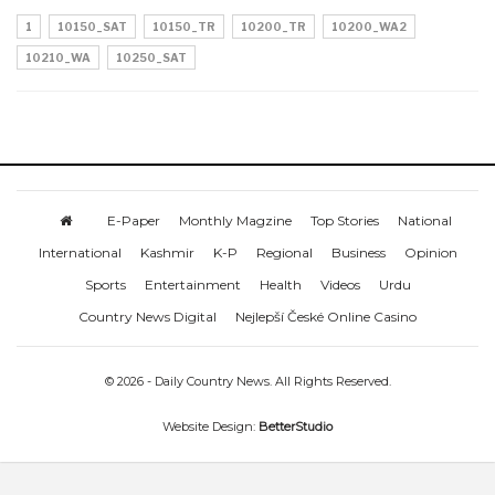
1
10150_SAT
10150_TR
10200_TR
10200_WA2
10210_WA
10250_SAT
E-Paper
Monthly Magzine
Top Stories
National
International
Kashmir
K-P
Regional
Business
Opinion
Sports
Entertainment
Health
Videos
Urdu
Country News Digital
Nejlepší České Online Casino
© 2026 - Daily Country News. All Rights Reserved.
Website Design:
BetterStudio