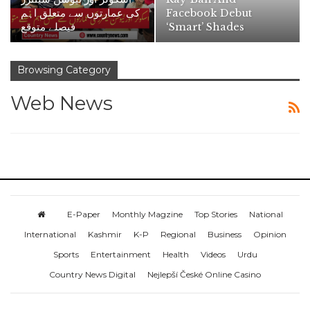
کی عمارتوں سے متعلق اہم
Facebook Debut
فیصلے متوقع
‘smart’ Shades
Browsing Category
Web News
E-Paper
Monthly Magzine
Top Stories
National
International
Kashmir
K-P
Regional
Business
Opinion
Sports
Entertainment
Health
Videos
Urdu
Country News Digital
Nejlepší České Online Casino