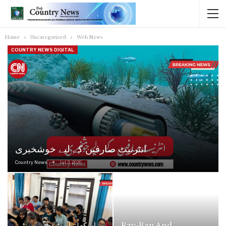
Home
Uncategorized
Web News
COUNTRY NEWS DIGITAL
انٹرنیٹ صارفین کے لیے خوشخبری
Country News
Jul 3, 2026
اسکولز اور ٹیوشن سینٹرز
Ray-Ban And