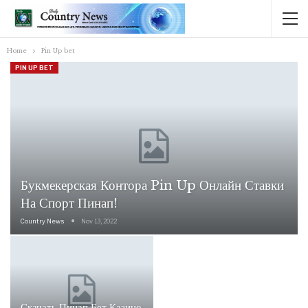
Home
Pin Up bet
PIN UP BET
Букмекерская Контора Pin Up Онлайн Ставки
На Спорт Пинап!
Country News
Nov 13, 2022
Скачать Пинап Бет Казино